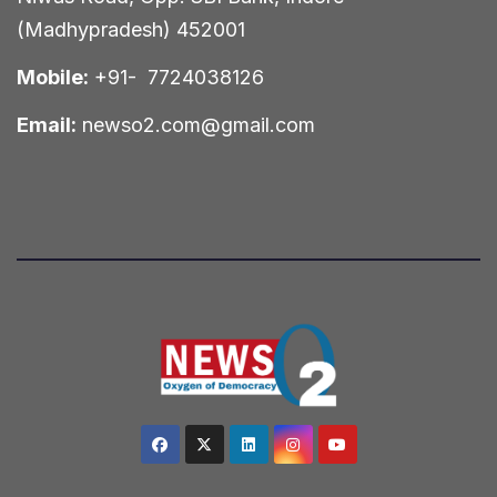
(Madhypradesh) 452001
Mobile:
+91- 7724038126
Email:
newso2.com@gmail.com